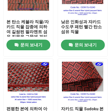
회사 소개
본 탄소 케블라 직물/자
낮은 인화성과 쟈카드
카드 직물 잡종에 의하
수도쿠 패턴 빨간 탄소
공장 투어
여 길쌈된 필라멘트 섬
섬유 직물
유 직물을 그물에 걸리
십시오
문의 보내기
문의 보내기
품질 관리
연락처
뉴스
견적 요청
탄소 아라미드 직물
편평한 본에 의하여 아
자카드 직물 Sudoku 본