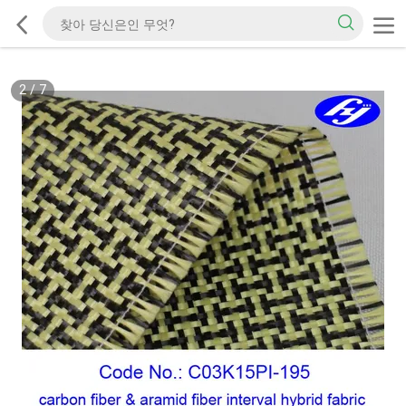
2
/
7