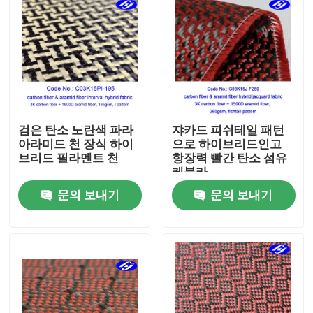
검은 탄소 노란색 파라
쟈카드 피쉬테일 패턴
아라미드 천 장식 하이
으로 하이브리드인고
브리드 필라멘트 천
항장력 빨간 탄소 섬유
케블라
문의 보내기
문의 보내기
홈
제품 소개
동영상