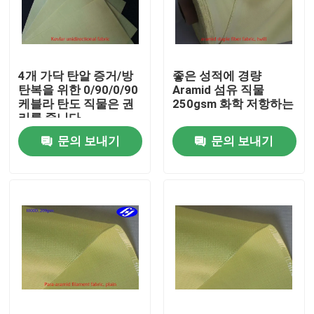
회사 소개
4개 가닥 탄알 증거/방
좋은 성적에 경량
공장 투어
탄복을 위한 0/90/0/90
Aramid 섬유 직물
케블라 탄도 직물은 권
250gsm 화학 저항하는
리를 줍니다
품질 관리
문의 보내기
문의 보내기
연락처
뉴스
견적 요청
탄소 아라미드 직물