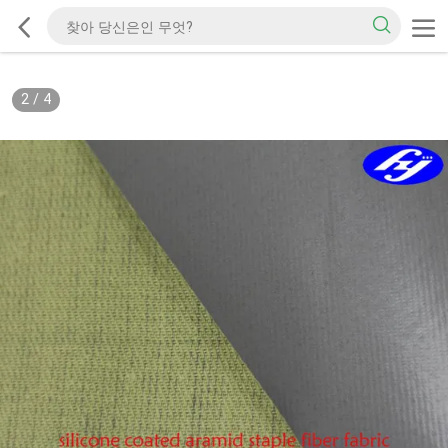
2
/
4