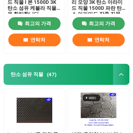
드 직물 I 본 1500D 3K
리 모양 3K 탄소 아라미
탄소 섬유 케블라 직물
드 직물 1500D 파란 탄
을 한탄합니다
소 아라미드 잡종 직물
조성화 패브릭
최고의 가격
최고의 가격
산업용 필트 롤
연락처
연락처
방화제 반사 원단
탄소 섬유 직물
(47)