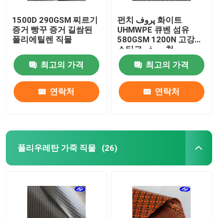
1500D 290GSM 찌르기
펀치 پروف 화이트
증거 빵꾸 증거 길쌈된
UHMWPE 큐벤 섬유
폴리에틸렌 직물
580GSM 1200N 고강성
스티크 پروف 천
최고의 가격
최고의 가격
연락처
연락처
폴리우레탄 가죽 직물
(26)