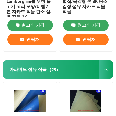
Lamborghini를 위한 물
벌집/육각형 본 3K 탄소
고기 꼬리 모양/비행기
검정 섬유 자카드 직물
본 자카드 직물 탄소 섬
직물
유 직물 3K
최고의 가격
최고의 가격
연락처
연락처
아라미드 섬유 직물
(29)