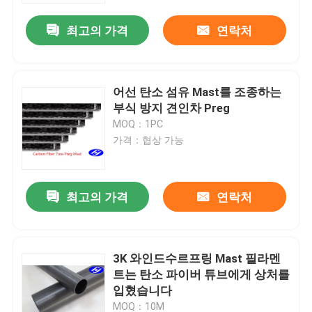
최고의 가격
연락처
어선 탄소 섬유 Mast를 조종하는
부식 방지 견인차 Preg
MOQ：1PC
가격：협상 가능
최고의 가격
연락처
홈
3K 와인드수르프링 Mast 필라멘
제품 소개
트는 탄소 파이버 튜브에게 상처를
입혔습니다
동영상
MOQ：10M