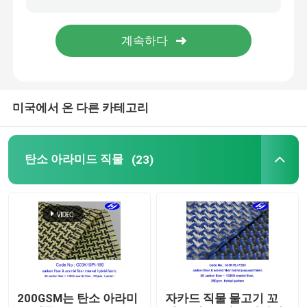
탄소 섬유 직물
아라미드 섬유 직물
미국에서 온 다른 카테고리
UHMWPE 직물
탄소 아라미드 직물
(23)
폴리우레탄 가죽 직물
저항하는 직물을 자르십시오
정적 패브릭 안티
탄소 복합 재료
200GSM는 탄소 아라미
자카드 직물 물고기 꼬