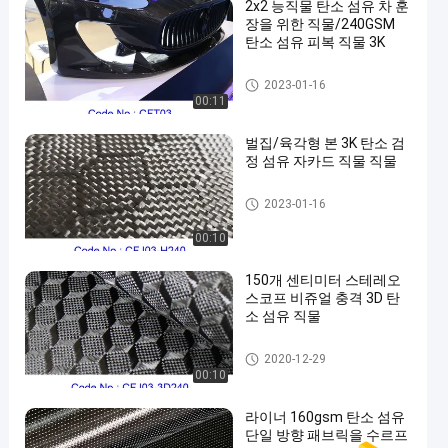
2x2 능직물 탄소 섬유 차 훈
장을 위한 직물/240GSM
탄소 섬유 피복 직물 3K
탄소 섬유 직물
2023-01-16
00:11
벌집/육각형 본 3K 탄소 검
정 섬유 자카드 직물 직물
탄소 섬유 직물
2023-01-16
00:10
150개 센티미터 스테레오
스코프 비쥬얼 충격 3D 탄
소 섬유 직물
탄소 섬유 직물
2020-12-29
00:10
라이너 160gsm 탄소 섬유
단일 방향 패브릭을 수르프