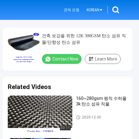
견적 요청
KOREAN
건축 보강을 위한 12K 300GSM 탄소 섬유 직
물/단향성 탄소 섬유
Contact Now
Learn More
Related Videos
160~280gsm 평직 수하물
3k 탄소 섬유 직물
탄소 섬유 직물
2020-12-30
00:11