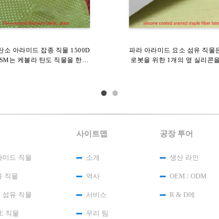
저항을 가진 탄알 증거 아라미드
탄소 아라미드 잡종 직물 1500D
파라 아라미드 요소 섬유 직물
필라멘트 파라 아라미드 직물 1
GSM는 케블라 탄도 직물을 한탄
탄소 섬유 1000D 200GSM
로봇을 위한 1개의 옆 실리콘
200GSM 복합 강화 구조
합니다
습니다
사이트맵
공장 투어
라미드 직물
소개
생산 라인
유 직물
역사
OEM / ODM
 섬유 직물
서비스
R & D에
E 직물
우리 팀