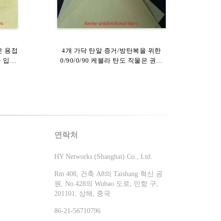
은 용접
000D
4개 가닥 탄알 증거/방탄복을 위한
열 절연제를 위한 직업적인 파라
을 입혔
0/90/0/90 케블라 탄도 직물은 권리
Aramid 요소 섬유 두꺼운 직물
를 줍니다
연락처
HY Networks (Shanghai) Co., Ltd.
Rm 408, 건축 A8의 Taishang 혁신 공
원, No.428의 Wubao 도로, 민항 구,
201101, 상해, 중국
86-21-56710796