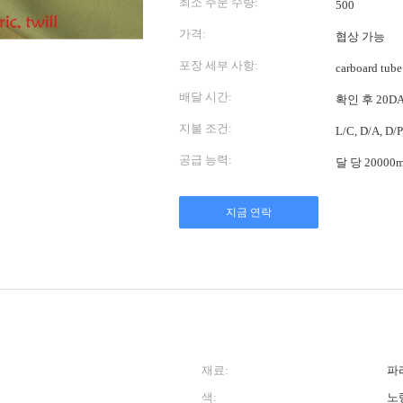
최소 주문 수량:
500
가격:
협상 가능
포장 세부 사항:
carboard tube
배달 시간:
확인 후 20D
지불 조건:
L/C, D/A, D
공급 능력:
달 당 20000
지금 연락
재료:
파
색:
노