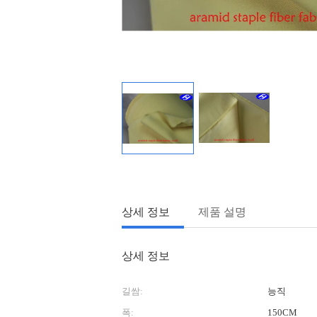
상세 정보
제품 설명
상세 정보
길쌈:
능직
폭:
150CM