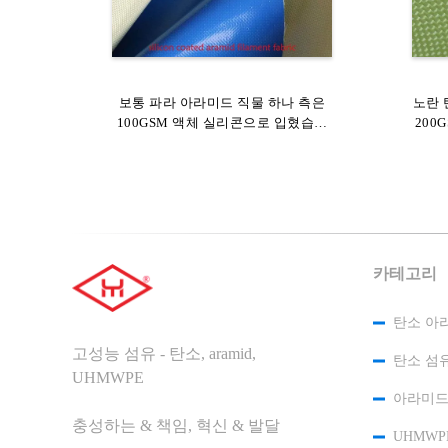
좋은 성적에 경량 Aramid 섬유 직물
보통 파라 아라미드 직물 하나 측은
고열 
노란 
100GSM 액체 실리콘으로 입혔습니
250gsm 화학 저항하는
200
다
카테고리
탄소 아
고성능 섬유 - 탄소, aramid,
탄소 섬
UHMWPE
아라미드
충성하는 & 책임, 혁신 & 발달
UHMWP