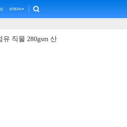
요청
KOREAN
유 직물 280gsm 산