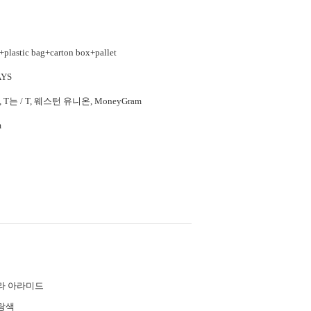
+plastic bag+carton box+pallet
AYS
/P, T는 / T, 웨스턴 유니온, MoneyGram
m
라 아라미드
랑색